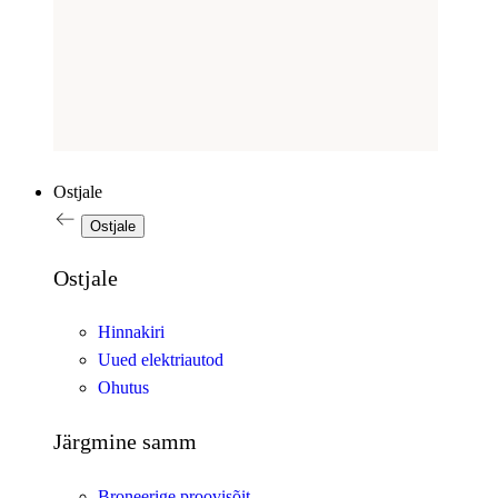
Ostjale
Ostjale
Ostjale
Hinnakiri
Uued elektriautod
Ohutus
Järgmine samm
Broneerige proovisõit