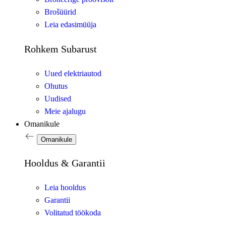
Brošüürid
Leia edasimüüja
Rohkem Subarust
Uued elektriautod
Ohutus
Uudised
Meie ajalugu
Omanikule
Omanikule
Hooldus & Garantii
Leia hooldus
Garantii
Volitatud töökoda