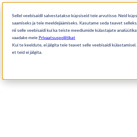
Sellel veebisaidil salvestatakse küpsiseid teie arvutisse. Neid k
saamiseks ja teie meeldejäämiseks. Kasutame seda teavet selleks,
nii selle veebisaidi kui ka teiste meediumide külastajate analüüti
vaadake meie
Privaatsuspoliitikat
Kui te keeldute, ei jälgita teie teavet selle veebisaidi külastamis
et teid ei jälgita.