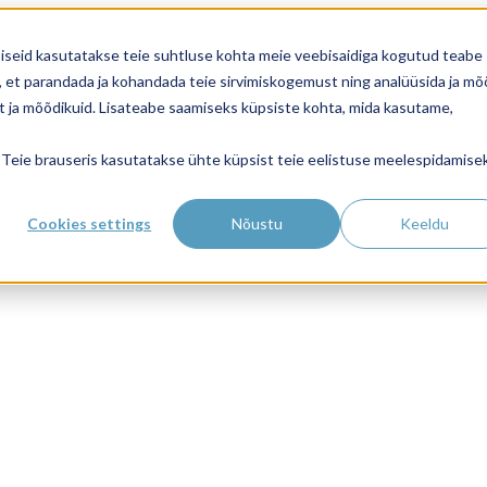
üpsiseid kasutatakse teie suhtluse kohta meie veebisaidiga kogutud teabe
 et parandada ja kohandada teie sirvimiskogemust ning analüüsida ja mõ
kat ja mõõdikuid. Lisateabe saamiseks küpsiste kohta, mida kasutame,
el. Teie brauseris kasutatakse ühte küpsist teie eelistuse meelespidamise
Cookies settings
Nõustu
Keeldu