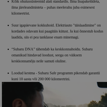
Kõik ohutussüsteemid alati standardis. Ilma lisapakettideta,
ilma järeleandmisteta – puhas meelerahu juba esimesest
kilomeetrist.
Suur igapäevane kokkuhoid. Elektriauto "täislaadimine" on
kordades odavam kui paagitäis kütust. Ja kui õnnestub kodus
laadida, siis ei pea tanklasse enam minemagi.
“Subaru DNA” tähendab ka keskkonnahoidu. Subaru
omanikud hindavad loodust, seega on väiksem
keskkonnamõju neile samuti oluline.
Loodud kestma - Subaru Safe programm pikendab garantii
kuni 10 aasta või 200 000 kilomeetrini.