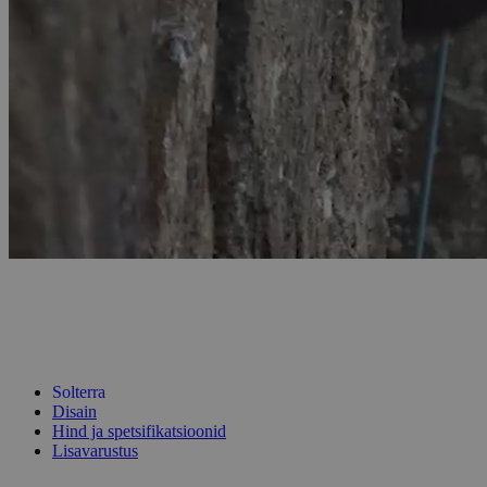
Solterra
Disain
Hind ja spetsifikatsioonid
Lisavarustus