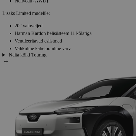
Nelivedu (AWD)
Lisaks Limited mudelile:
20” valuveljed
Harman Kardon helisüsteem 11 kõlariga
Ventileeritavad esiistmed
Valikuline kahetooniline värv
Näita kõiki Touring