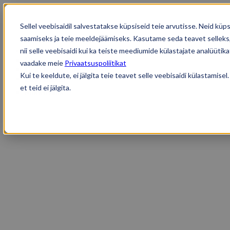
Sellel veebisaidil salvestatakse küpsiseid teie arvutisse. Neid k
saamiseks ja teie meeldejäämiseks. Kasutame seda teavet selleks,
nii selle veebisaidi kui ka teiste meediumide külastajate analüüti
Solterra
Disain
vaadake meie
Privaatsuspoliitikat
Hind ja spetsifikatsioonid
Kui te keeldute, ei jälgita teie teavet selle veebisaidi külastamis
Lisavarustus
et teid ei jälgita.
Mudelivalik