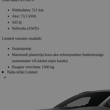
Sõiduulatus: 511 km
Aku: 73,1 kWh
343 hj
Nelivedu (AWD)
Limited
varustus sisaldab:
Soojuspump
Marsruudi planeerija koos aku eelsoojenduse funktsiooniga
(automaatne või käsitsi nupu kaudu)
Haagise veovõime 1500 kg
Näita kõiki Limited