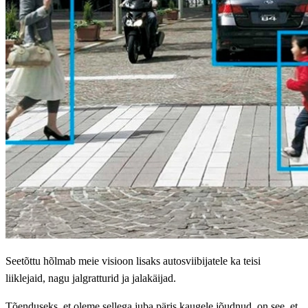
Seetõttu hõlmab meie visioon lisaks autosviibijatele ka teisi
liiklejaid, nagu jalgratturid ja jalakäijad.
Tõenduseks, et oleme sellega juba päris kaugele jõudnud, on see, et