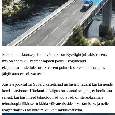
Meie ohutuskontseptsiooni võtmeks on EyeSight juhiabisüsteem,
mis on enam kui veerandsajandi jooksul kogunenud
ekspertteadmiste tulemus. Süsteem põhineb stereokaameral, mis
jälgib auto ees olevat teed.
Aastate jooksul on Subaru katsetanud nii laserit, radarit kui ka nende
kombinatsioone. Hindamiste käigus on saanud selgeks, et hoolimata
sellest, kui hästi need tehnoloogiad töötavad, on stereokaamera
tehnoloogia liikluses tekkida võivate riskide tuvastamiseks ja neile
reageerimiseks nii kiireim kui ka usaldusväärseim.