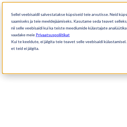
Sellel veebisaidil salvestatakse küpsiseid teie arvutisse. Neid k
saamiseks ja teie meeldejäämiseks. Kasutame seda teavet selleks,
nii selle veebisaidi kui ka teiste meediumide külastajate analüüti
vaadake meie
Privaatsuspoliitikat
Kui te keeldute, ei jälgita teie teavet selle veebisaidi külastamis
et teid ei jälgita.
Mudelivalik