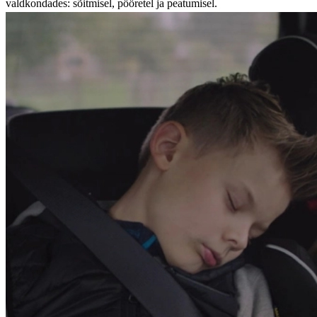
valdkondades: sõitmisel, pööretel ja peatumisel.