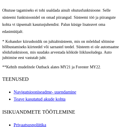
Ohutuse tagamiseks ei tohi usaldada ainult ohutusfunktsioone. Selle
süsteemi funktsioonidel on omad piirangud. Süsteemi töö ja piirangute
kohta vt täpsemalt kasutusjuhendist. Palun küsige lisateavet oma
edasimüüjalt.
* Kohanduv kiirushoidik on juhiabisüsteem, mis on mõeldud sõitmise
hõlbustamiseks kiirteedel või sarnastel teedel. Süsteem ei ole automaatne
sõidufunktsioon, mis suudaks arvestada kõikide liiklusoludega. Auto
juhtimise eest vastutab juht.
**Kehtib mudelitele Outback alates MY21 ja Forester MY22.
TEENUSED
Navigatsiooniseadme- uuendamine
Teave kasutatud akude kohta
ISIKUANDMETE TÖÖTLEMINE
Privaatsuspoliitika