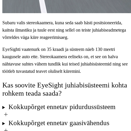
Subaru valis stereokaamera, kuna seda saab hästi positsioneerida,
kaitsta ilmastiku ja tuule eest ning sellel on teiste juhiabiseadmetega
võrreldes väga kiire reageerimisaeg.
EyeSighti vaatenurk on 35 kraadi ja süsteem näeb 130 meetri
kaugusele auto ette. Stereokaamera eeliseks on, et see on halva
nähtavuse suhtes vähem tundlik kui teised juhiabisüsteemid ning see
töötleb tuvastatud teavet oluliselt kiiremini.
Kas soovite EyeSight juhiabisüsteemi kohta
rohkem teada saada?
Kokkupõrget ennetav pidurdussüsteem
Kokkupõrget ennetav gaasivähendus