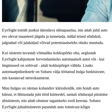
EyeSight toimib justkui täiendava silmapaarina, mis aitab juhil auto
ees olevat maanteed jälgida ja tunnetada, millal teised sõidukid,
jalgrattad või jalakäijad võivad potentsiaalseteks ohuks muutuda.
Kui süsteem tuvastab võimaliku kokkupõrke ohu, aeglustab
EyeSight kahjustuste leevendamiseks automaatselt autot või - kui
tingimused on sobivad - aitab kokkupõrget vältida. Lisaks
automaatpidurdusele on Subaru välja töötanud hulga funktsioone,
mis kasutavad stereokaamerat.
Muu hulgas on olemas kohanduv kiirushoidik, mis hoiab auto
kiirust, et lihtsustada juhi tööd kiirteedel, samuti sõidurajal püsimise
abisüsteem, mis aitab ohutuse tagamiseks rooli keerata. Subaru
EyeSight juhiabisüsteem parandab auto toimivust kõigis