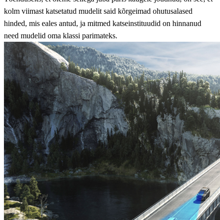
kolm viimast katsetatud mudelit said kõrgeimad ohutusalased
hinded, mis eales antud, ja mitmed katseinstituudid on hinnanud
need mudelid oma klassi parimateks.