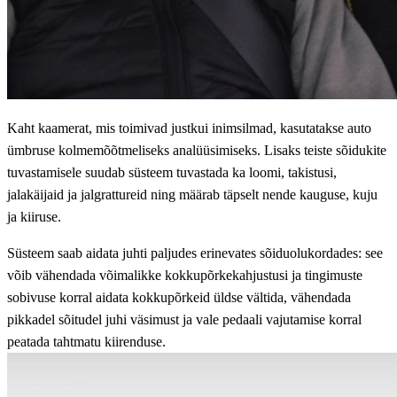
Kaht kaamerat, mis toimivad justkui inimsilmad, kasutatakse auto
ümbruse kolmemõõtmeliseks analüüsimiseks. Lisaks teiste sõidukite
tuvastamisele suudab süsteem tuvastada ka loomi, takistusi,
jalakäijaid ja jalgrattureid ning määrab täpselt nende kauguse, kuju
ja kiiruse.
Süsteem saab aidata juhti paljudes erinevates sõiduolukordades: see
võib vähendada võimalikke kokkupõrkekahjustusi ja tingimuste
sobivuse korral aidata kokkupõrkeid üldse vältida, vähendada
pikkadel sõitudel juhi väsimust ja vale pedaali vajutamise korral
peatada tahtmatu kiirenduse.