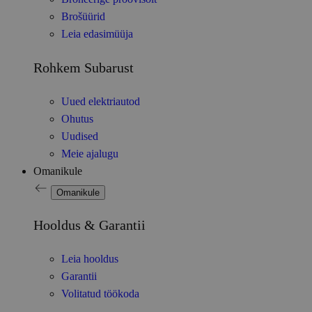
Brošüürid
Leia edasimüüja
Rohkem Subarust
Uued elektriautod
Ohutus
Uudised
Meie ajalugu
Omanikule
Omanikule
Hooldus & Garantii
Leia hooldus
Garantii
Volitatud töökoda