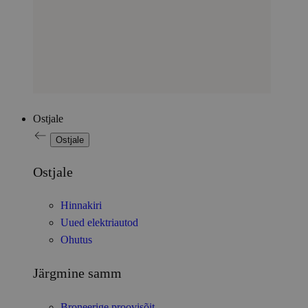
Ostjale
Ostjale
Ostjale
Hinnakiri
Uued elektriautod
Ohutus
Järgmine samm
Broneerige proovisõit