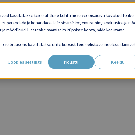
üpsiseid kasutatakse teie suhtluse kohta meie veebisaidiga kogutud teabe
 et parandada ja kohandada teie sirvimiskogemust ning analüüsida ja mõ
kat ja mõõdikuid. Lisateabe saamiseks küpsiste kohta, mida kasutame,
el. Teie brauseris kasutatakse ühte küpsist teie eelistuse meelespidamise
Cookies settings
Nõustu
Keeldu