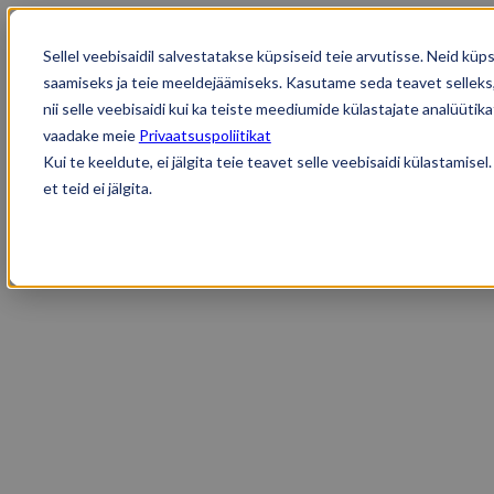
Sellel veebisaidil salvestatakse küpsiseid teie arvutisse. Neid k
saamiseks ja teie meeldejäämiseks. Kasutame seda teavet selleks,
nii selle veebisaidi kui ka teiste meediumide külastajate analüüti
vaadake meie
Privaatsuspoliitikat
Kui te keeldute, ei jälgita teie teavet selle veebisaidi külastamis
et teid ei jälgita.